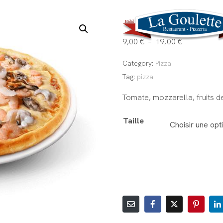
La Goulet
CONTACT
9,00
€
–
19,00
€
Category:
Pizza
Tag:
pizza
Tomate, mozzarella, fruits de
Taille
AJOUTER AU PANIER