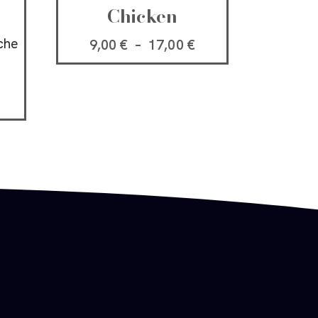
Chicken
îche
9,00
€
–
17,00
€