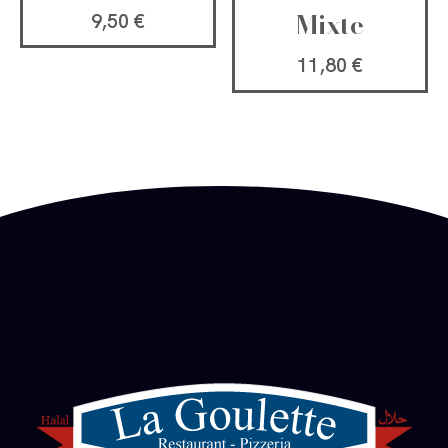
Mixte
9,50
€
11,80
€