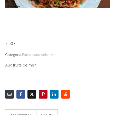
Spaghetti Aux
fruits de mer
7,50
€
Category:
Pâtes sans boissons
Aux fruits de mer
AJOUTER AU PANIER