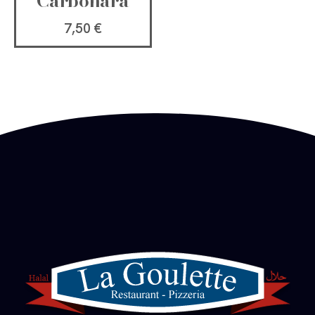
Carbonara
7,50
€