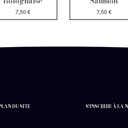
Bolognaise
Saumon
7,50
€
7,50
€
PLAN DU SITE
S'INSCRIRE À LA