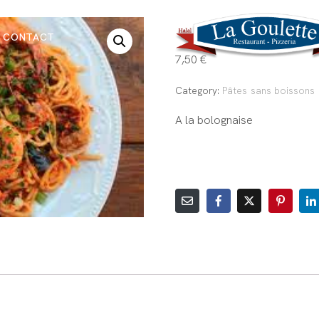
Spaghetti
CONTACT
7,50
€
Category:
Pâtes sans boissons
A la bolognaise
AJOUTER AU PANIER