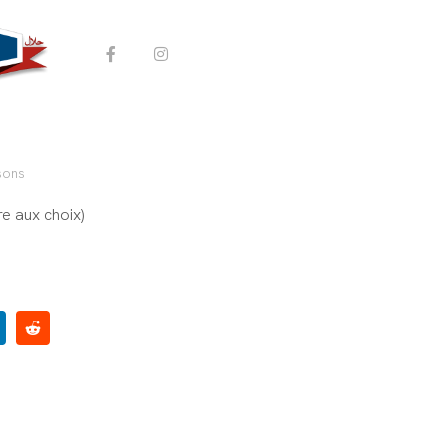
s Crème
COMMANDER
ons
sons
e aux choix)