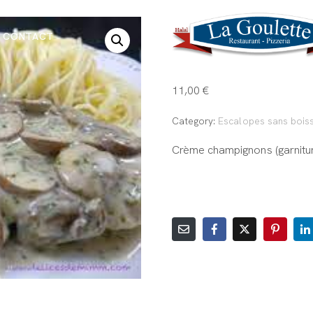
Escalope
CONTACT
champign
11,00
€
Category:
Escalopes sans bois
Crème champignons (garnitur
AJOUTER AU PANIER