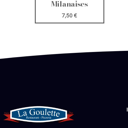
Milanaises
7,50
€