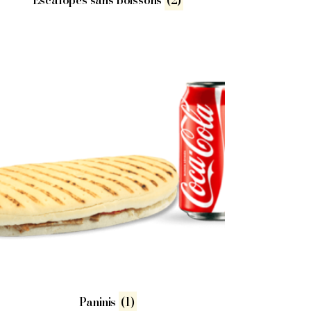
Escalopes sans boissons
(2)
Paninis
(1)